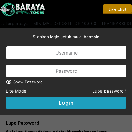
Live Chat
kses Terpercaya - MINIMAL DEPOSIT IDR 10.000 - TRANSAKSI 
Silahkan login untuk mulai bermain
Show Password
Lite Mode
Lupa password?
Login
Lupa Password
Anda harus mengisi semua data dibawah dengan benar.