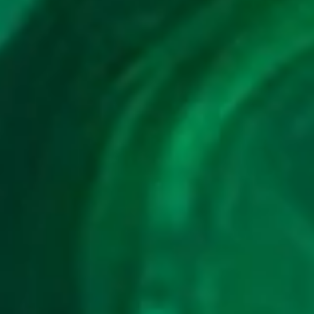
Terjun Bebas - Sikat - Toko -
64-73-
Hyang Wenang
14)
26
Putri Raja - Cendrawasih - Balap
2D
38 (37-
Sepeda Motor - Engsel - Drum -
67-84-
Untari
17)
27
Si Ceroboh - Landak - Main
2D
48 (46-
Catur - Garuk - Gedung Bioskop -
00-79-
Dasamuka
50)
28
Anak Sakti - Ulat Sutera -
2D
57 (74-
Layang-Layang - Sepatu -
08-47-
Ranjang - Gatot Kaca
58)
29
Penari - Cumi-Cumi - Main
2D
58 (67-
Kelereng - Rumah - Sekolahan -
07-94-
Selir
57)
30
Penjual Daging - Burung Onta -
2D
67 (58-
Engrang,Egrang - Sendok -
38-23-
Korek Api - Abilawa
88)
31
Pemburu - Macan Tutul - Lempar
2D
71 (72-