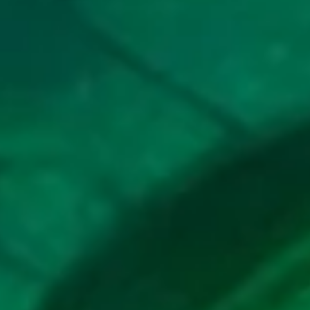
05)
20
Pahlawan - Kepiting - Lompat
2D
41 (49-
Kuda - Lilin - Sabuk - Warsaya
56-76-
06)
21
Jejaka Tua - Buaya - Gerak Jalan
2D
42 (45-
- Catur - Dokter - Lesmana
97-72-
Widakta
47)
22
Janda Muda - Ikan Suro - Anggar
2D
43 (40-
- Mawar - Grendel - Sumbadra
71-41-
21)
23
Berandal - Badak - Ski Air -
2D
44 (39-
Seruling - Sisir - Citraksa
81-86-
31)
24
Pengembara - Banteng -
2D
45 (42-
Terbang Layang - Kendi - Tas -
51-75-
Rama
01)
25
Nenek Moyang - Orang Utan -
2D
46 (48-