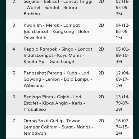
2
Sarjana - Bekicot - Loncat Tinggi
2D
02 (16-
- Wortel - Sandal - Betara
53-09-
Brahma
35)
3
Kwan Im - Merak - Lompat
2D
04 (12-
Jauh,Loncat - Kangkung - Balon -
65-05-
Dewi Ratih
15)
4
Kepala Rampok - Singa - Loncat
2D
05 (01-
Indah,Lompat - Kayu Manis -
89-10-
Kereta Api - Garu Langit
39)
5
Penasehat Perang - Kuda - Lari
2D
12 (04-
Gawang - Lemon - Bola Lampu -
69-17-
Wibisana
19)
6
Penjaga Pintu - Gajah - Lari
2D
13 (14-
Estafet - Kipas Angin - Keris -
79-07-
Prabukesa
29)
7
Orang Sakit Gudig - Tawon -
2D
16 (02-
Lempar Cakram - Surat - Nanas -
74-15-
Jembawan
24)