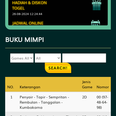
HADIAH & DISKON
TOGEL
26-08-2024 12:24:44
JADWAL ONLINE
OFFLINE BANK
26-08-2024 12:22:15
BUKU
MIMPI
Jenis
Jenis
NO.
NO.
Keterangan
Keterangan
Game
Game
Nomor
Nomor
1
Penyair - Tapir - Sempritan -
2D
00 (97-
Rembulan - Tanggalan -
48-64-
Kumbakarna
98)