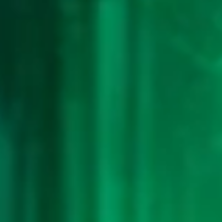
Karet - Sumur - Baju - Pandu
43-45-
93)
32
Kepala Desa - Bajing -
2D
80 (73-
Apollo,Apolo - Potlot - Ceret -
49-48-
Semar
99)
33
Penipu - Kancil - Damdaman -
2D
81 (76-
Hidung - Cangkir - Aswatama
44-49-
94)
34
Ibu Suri - Ikan Layur - Dadu -
2D
83 (59-
Kumis - Pipa - Dewi Kunti
36-26-
86)
35
Budha - Kalkun - Salto - Mulut -
2D
84 (86-
Kacang Tanah - Bagaspati
23-39-
73)
36
Wanita Sihir - Jangkrik - Latihan
2D
85 (75-
Hansip - Teratai - Pintu -
25-42-
Sarpakenaka
52)