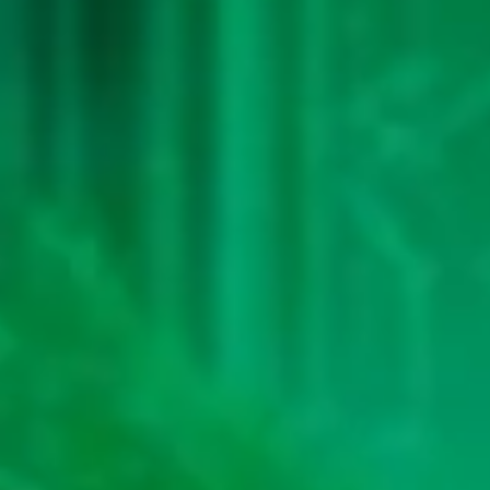
37
Dewa Maut - Ikan Sampan -
2D
86 (84-
Gerak Badan - Salak - Rokok -
33-37-
Yamadipati
83)
38
Orang Gila - Betet - Kerja Bakti -
2D
87 (88-
Botol - Toilet - Buriswara
09-33-
59)
39
Siluman Air - Serigala -
2D
91 (99-
Ambulans - Bambu - Toples -
06-66-
Witaksini
56)
40
Putri Kipas Besi - Ikan Tenggiri -
2D
92 (95-
Garis Finish - Apokat,Alpukat -
47-62-
Sarung - Siti Sundari
97)
41
Petani - Perkutut - Jalan Raya -
2D
95 (92-
Kunci - Pisau Cukur - Irawan
01-65-
51)
42
Prajurit - Ikan Nus - Laut -
2D
96 (98-
Mangga - Minyak Angin -
14-63-
Citrayuda
64)