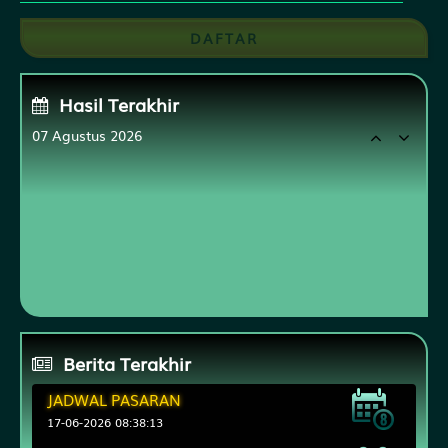
DAFTAR
Hasil Terakhir
07 Agustus 2026
FLORIDAMID
2994
CAROLINADAY
1200
KHONKHAEN4D
9524
MALTAMID
9862
Berita Terakhir
JADWAL PASARAN
17-06-2026 08:38:13