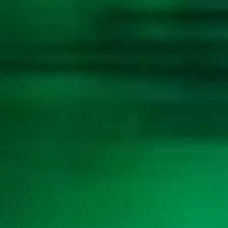
65
Tupai
3D
639
66
Anjing
3D
600
67
Anjing
3D
601
68
Tuli
3D
597
69
Anjing Berkelahi
3D
125
70
Tukar Cincin
3D
076
71
Anjing Menggigit
3D
879
72
Tukang Pulpen
3D
170
73
Truk Militer
3D
020
74
Truk Barang
3D
629
75
Antar Mayat
3D
121
76
Anting-anting
3D
636