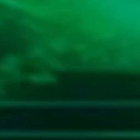
43
Raksasa - Tokek - Kali Brantas -
2D
97 (00-
Sirsak - Lemari Es - Prahasta
42-11-
92)
44
Hidung Belang - Burung Jalak -
2D
99 (91-
Bayi - Kodak - Meja - Arjuna
30-60-
80)
45
Udang ketam
3D
000
46
Langit
3D
001
47
Tanah
3D
002
48
Gula
3D
004
49
Obat
3D
005
50
Ahli Nujum
3D
490
51
Air Gripe
3D
099
52
Air Panas
3D
412