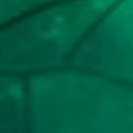
14
Orang Buta - Rusa - Silat - Jamu -
2D
34 (36-
Paru-Paru - Destarata
73-89-
23)
15
Pendeta Wanita - Musang -
2D
36 (34-
Balap Sepeda - Manggis -
83-87-
Rumah Obat - Sayempraba
33)
16
Orang Bongkok - Ikan Gabus -
2D
37 (38-
Balap Mobil - Anggur -
59-83-
B.H,BH,Bra - Truk - Gareng
09)
17
Penolong - Gelatik - Golf - Tang -
2D
40 (43-
Peci - Widura
76-78-
26)
18
Putri Raja - Cendrawasih - Balap
2D
38 (37-
Sepeda Motor - Engsel - Drum -
67-84-
Untari
17)
19
Kekasih - Kalajengking - Balap
2D
39 (44-
Kuda - Topi - Bemo - Narasuma
55-77-