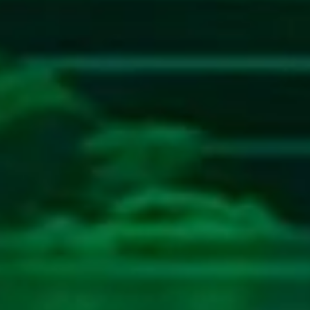
53
Alat Tulis Cina
3D
508
54
Ambil Air
3D
290
55
Ambil Daun
3D
303
56
Anak Kambing Menyusu
3D
926
57
Anak Kunci
3D
652
58
Anak Naik Sepeda
3D
145
59
Angkat Barang
3D
217
60
Weker
3D
842
61
Wat Siam
3D
138
62
Wanita Pulang
3D
209
63
Ubi
3D
368
64
Tusuk Gigi
3D
794